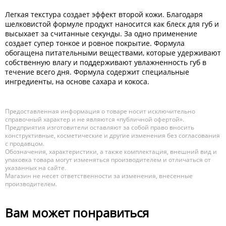
Легкая текстура создает эффект второй кожи. Благодаря
шелковистой формуле продукт наносится как блеск для губ и
высыхает за считанные секунды. За одно применение
создает супер тонкое и ровное покрытие. Формула
обогащена питательными веществами, которые удерживают
собственную влагу и поддерживают увлажненность губ в
течение всего дня. Формула содержит специальные
ингредиенты, на основе сахара и кокоса.
Предоставленная информация о товаре носит исключительно
справочный характер и не являются «публичной офертой».
Предприятия изготовители оставляют за собой право вносить
конструктивные, косметические и другие изменения без согласования
с продавцом.
Обозначения, характеристики, а также комплектация, внешний вид и
упаковка товара могут изменяться производителем и отличаться от
указанных на сайте.
Магазин не несет ответственности за изменения, внесенные
производителем.
Вам может понравиться