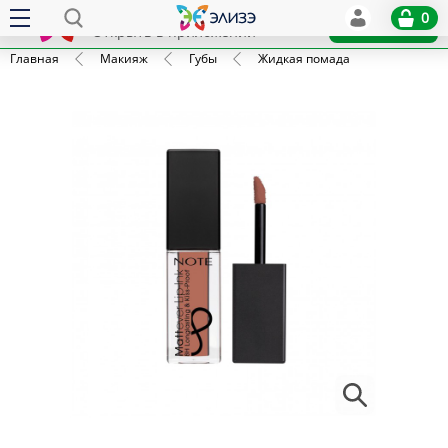
Elize
0
x
Установить
Открыть в приложении
Главная
Макияж
Губы
Жидкая помада