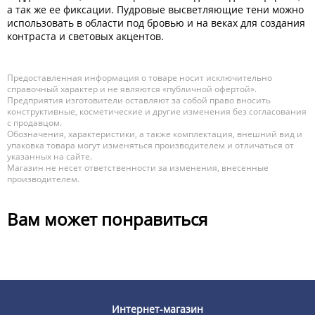
а так же ее фиксации. Пудровые высветляющие тени можно
использовать в области под бровью и на веках для создания
контраста и световых акцентов.
Предоставленная информация о товаре носит исключительно
справочный характер и не являются «публичной офертой».
Предприятия изготовители оставляют за собой право вносить
конструктивные, косметические и другие изменения без согласования
с продавцом.
Обозначения, характеристики, а также комплектация, внешний вид и
упаковка товара могут изменяться производителем и отличаться от
указанных на сайте.
Магазин не несет ответственности за изменения, внесенные
производителем.
Вам может понравиться
Интернет-магазин