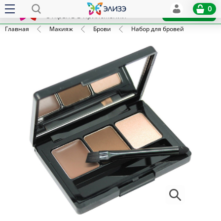
Elize
0
x
Установить
Открыть в приложении
Главная
Макияж
Брови
Набор для бровей