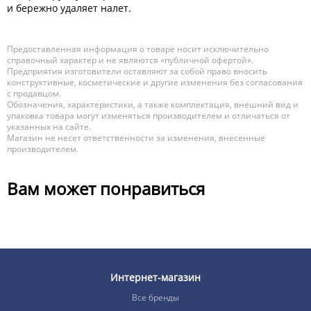
и бережно удаляет налет.
Предоставленная информация о товаре носит исключительно
справочный характер и не являются «публичной офертой».
Предприятия изготовители оставляют за собой право вносить
конструктивные, косметические и другие изменения без согласования
с продавцом.
Обозначения, характеристики, а также комплектация, внешний вид и
упаковка товара могут изменяться производителем и отличаться от
указанных на сайте.
Магазин не несет ответственности за изменения, внесенные
производителем.
Вам может понравиться
Интернет-магазин
Все бренды