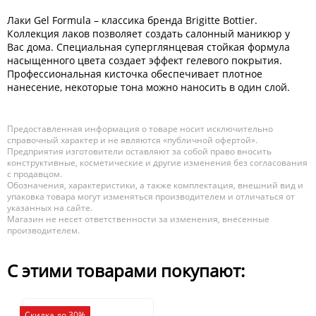
Лаки Gel Formula – классика бренда Brigitte Bottier.
Коллекция лаков позволяет создать салонный маникюр у
Вас дома. Специальная суперглянцевая стойкая формула
насыщенного цвета создает эффект гелевого покрытия.
Профессиональная кисточка обеспечивает плотное
нанесение, некоторые тона можно наносить в один слой.
Предоставленная информация о товаре носит исключительно
справочный характер и не являются «публичной офертой».
Предприятия изготовители оставляют за собой право вносить
конструктивные, косметические и другие изменения без согласования
с продавцом.
Обозначения, характеристики, а также комплектация, внешний вид и
упаковка товара могут изменяться производителем и отличаться от
указанных на сайте.
Магазин не несет ответственности за изменения, внесенные
производителем.
С этими товарами покупают:
Скидка до 30%