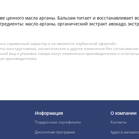
ве ценного масла арганы. Бальзам питает и восстанавливает во
редиенты: масло арганы, органический экстракт авокадо, экстр
но справочный характер и не являются «публичной офертой».
ть конструктивные, косметические и другие изменения без согласования
ний вид и упаковка товара могут изменяться производителем и отличатьс
ные производителем.
Информация
О компании
Подарочные сертификаты
Контакты
Дисконтная программа
Адреса магазин