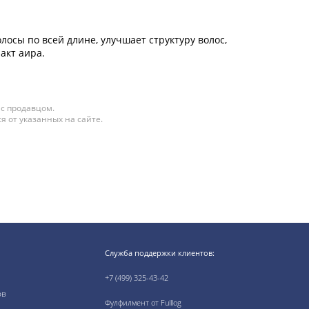
лосы по всей длине, улучшает структуру волос,
акт аира.
 с продавцом.
я от указанных на сайте.
Служба поддержки клиентов:
+7 (499) 325-43-42
ов
Фулфилмент от Fulllog