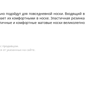
льно подойдут для повседневной носки. Входящий в
елает их комфортными в носке. Эластичная резинка
актичные и комфортные матовые носки великолепно
 с продавцом.
я от указанных на сайте.