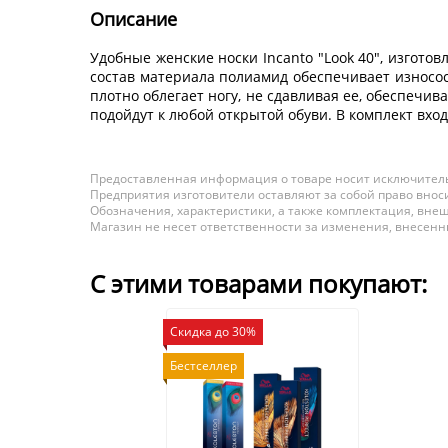
Описание
Удобные женские носки Incanto "Look 40", изгото
состав материала полиамид обеспечивает износост
плотно облегает ногу, не сдавливая ее, обеспеч
подойдут к любой открытой обуви. В комплект вход
Предоставленная информация о товаре носит исключитель
Предприятия изготовители оставляют за собой право вноси
Обозначения, характеристики, а также комплектация, внеш
Магазин не несет ответственности за изменения, внесен
С этими товарами покупают:
Скидка до 30%
Бестселлер