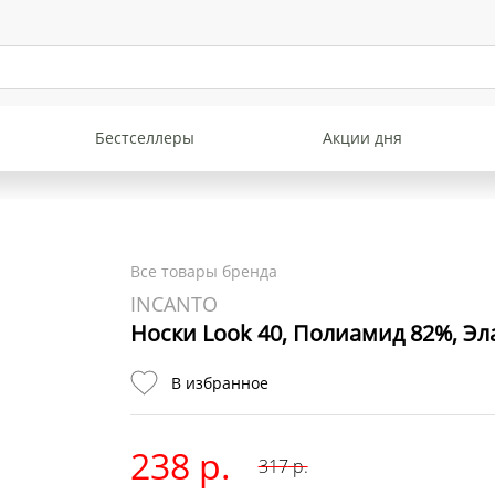
Бестселлеры
Акции дня
Все товары бренда
INCANTO
Носки Look 40, Полиамид 82%, Эл
В избранное
238 р.
317
р.