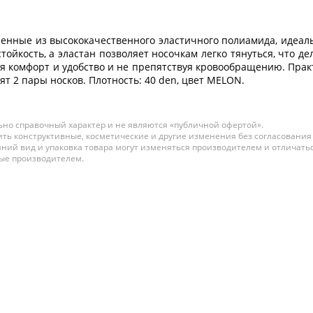
вленные из высококачественного эластичного полиамида, идеа
ойкость, а эластан позволяет носочкам легко тянуться, что д
ивая комфорт и удобство и не препятствуя кровообращению. Пр
ят 2 пары носков. Плотность: 40 den, цвет MELON.
но справочный характер и не являются «публичной офертой».
ть конструктивные, косметические и другие изменения без согласования
ний вид и упаковка товара могут изменяться производителем и отличатьс
ные производителем.