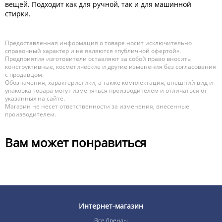
вещей. Подходит как для ручной, так и для машинной
стирки.
Предоставленная информация о товаре носит исключительно
справочный характер и не являются «публичной офертой».
Предприятия изготовители оставляют за собой право вносить
конструктивные, косметические и другие изменения без согласования
с продавцом.
Обозначения, характеристики, а также комплектация, внешний вид и
упаковка товара могут изменяться производителем и отличаться от
указанных на сайте.
Магазин не несет ответственности за изменения, внесенные
производителем.
Вам может понравиться
Интернет-магазин
Все бренды