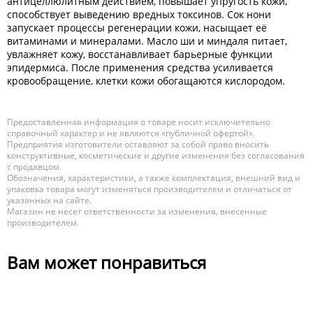
антицеллюлитным действием, повышает упругость кожи,
способствует выведению вредных токсинов. Сок нони
запускает процессы регенерации кожи, насыщает её
витаминами и минералами. Масло ши и миндаля питает,
увлажняет кожу, восстанавливает барьерные функции
эпидермиса. После применения средства усиливается
кровообращение, клетки кожи обогащаются кислородом.
Предоставленная информация о товаре носит исключительно
справочный характер и не являются «публичной офертой».
Предприятия изготовители оставляют за собой право вносить
конструктивные, косметические и другие изменения без согласования
с продавцом.
Обозначения, характеристики, а также комплектация, внешний вид и
упаковка товара могут изменяться производителем и отличаться от
указанных на сайте.
Магазин не несет ответственности за изменения, внесенные
производителем.
Вам может понравиться