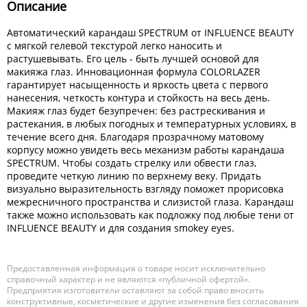
Описание
Автоматический карандаш SPECTRUM от INFLUENCE BEAUTY
с мягкой гелевой текстурой легко наносить и
растушевывать. Его цель - быть лучшей основой для
макияжа глаз. Инновационная формула COLORLAZER
гарантирует насыщенность и яркость цвета с первого
нанесения, четкость контура и стойкость на весь день.
Макияж глаз будет безупречен: без растрескивания и
растекания, в любых погодных и температурных условиях, в
течение всего дня. Благодаря прозрачному матовому
корпусу можно увидеть весь механизм работы карандаша
SPECTRUM. Чтобы создать стрелку или обвести глаз,
проведите четкую линию по верхнему веку. Придать
визуально выразительность взгляду поможет прорисовка
межресничного пространства и слизистой глаза. Карандаш
также можно использовать как подложку под любые тени от
INFLUENCE BEAUTY и для создания smokey eyes.
Предоставленная информация о товаре носит исключительно
справочный характер и не являются «публичной офертой».
Предприятия изготовители оставляют за собой право вносить
конструктивные, косметические и другие изменения без согласования