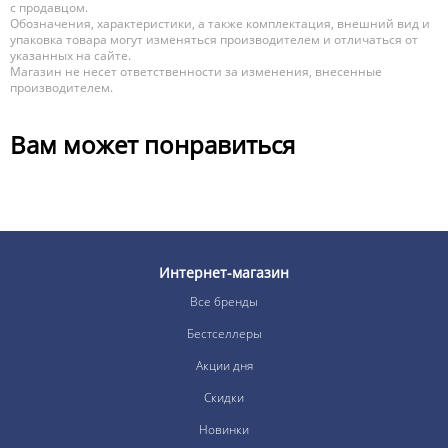
с продавцом.
Обозначения, характеристики, а также комплектация, внешний вид и
упаковка товара могут изменяться производителем и отличаться от
указанных на сайте.
Магазин не несет ответственности за изменения, внесенные
производителем.
Вам может понравиться
Интернет-магазин
Все бренды
Бестселлеры
Акции дня
Скидки
Новинки