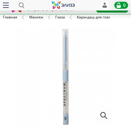
Elize
0
x
Установить
Открыть в приложении
Главная
Макияж
Глаза
Карандаш для глаз