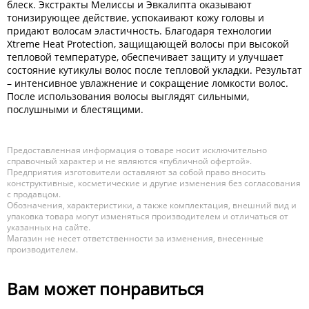
блеск. Экстракты Мелиссы и Эвкалипта оказывают
тонизирующее действие, успокаивают кожу головы и
придают волосам эластичность. Благодаря технологии
Xtreme Heat Protection, защищающей волосы при высокой
тепловой температуре, обеспечивает защиту и улучшает
состояние кутикулы волос после тепловой укладки. Результат
– интенсивное увлажнение и сокращение ломкости волос.
После использования волосы выглядят сильными,
послушными и блестящими.
Предоставленная информация о товаре носит исключительно
справочный характер и не являются «публичной офертой».
Предприятия изготовители оставляют за собой право вносить
конструктивные, косметические и другие изменения без согласования
с продавцом.
Обозначения, характеристики, а также комплектация, внешний вид и
упаковка товара могут изменяться производителем и отличаться от
указанных на сайте.
Магазин не несет ответственности за изменения, внесенные
производителем.
Вам может понравиться