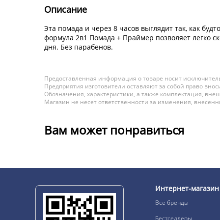
Описание
Эта помада и через 8 часов выглядит так, как бу
формула 2в1 Помада + Праймер позволяет легко с
дня. Без парабенов.
Предоставленная информация о товаре носит исключитель
Предприятия изготовители оставляют за собой право вноси
Обозначения, характеристики, а также комплектация, внеш
Магазин не несет ответственности за изменения, внесен
Вам может понравиться
Интернет-магазин
Все бренды
Бестселлеры