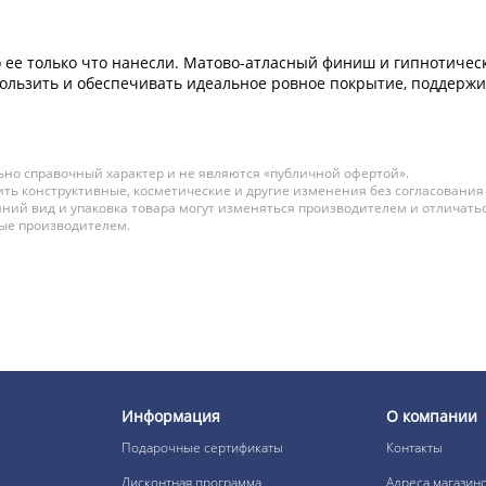
дто ее только что нанесли. Матово-атласный финиш и гипноти
кользить и обеспечивать идеальное ровное покрытие, поддержи
но справочный характер и не являются «публичной офертой».
ть конструктивные, косметические и другие изменения без согласования
ний вид и упаковка товара могут изменяться производителем и отличатьс
ные производителем.
Информация
О компании
Подарочные сертификаты
Контакты
Дисконтная программа
Адреса магазин