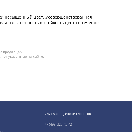
чески насыщенный цвет. Усовершенствованная
вая насыщенность и стойкость цвета в течение
 с продавцом.
я от указанных на сайте.
Служба поддержки клиентов:
+7 (499) 325-43-42
ов