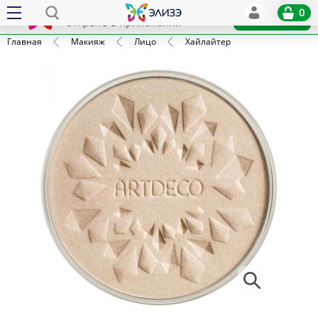
Elize
0
x
Установить
Открыть в приложении
Главная
Макияж
Лицо
Хайлайтер