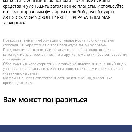
мягкости. Сменный блок позволит сэкономить Ваши
средства и уменьшить загрязнение планеты. Используйте
его с многоразовым футляром от любой другой пудры
ARTDECO. VEGAN,CRUELTY FREE,ПЕРЕРАБАТЫВАЕМАЯ
УПАКОВКА
Предоставленная информация о товаре носит исключительно
справочный характер и не являются «публичной офертой».
Предприятия изготовители оставляют за собой право вносить
конструктивные, косметические и другие изменения без согласования
с продавцом.
Обозначения, характеристики, а также комплектация, внешний вид и
упаковка товара могут изменяться производителем и отличаться от
указанных на сайте.
Магазин не несет ответственности за изменения, внесенные
производителем.
Вам может понравиться