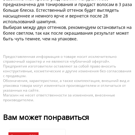
предназначена для тонирования и придаст волосам в 3 раза
больше блеска. Естественный оттенок будет выглядеть
насыщеннее и немного ярче и вернется после 28
использований шампуня.
Выбирая между двух оттенков, рекомендуем остановиться на
более светлом, так как после окрашивания результат может
быть чуть темнее, чем на упаковке.
Предоставленная информация о товаре носит исключительно
справочный характер и не являются «публичной офертой».
Предприятия изготовители оставляют за собой право вносить
конструктивные, косметические и другие изменения без согласования
с продавцом.
Обозначения, характеристики, а также комплектация, внешний вид и
упаковка товара могут изменяться производителем и отличаться от
указанных на сайте.
Магазин не несет ответственности за изменения, внесенные
производителем.
Вам может понравиться