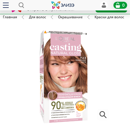
Elize
0
x
Установить
Открыть в приложении
Главная
Для волос
Окрашивание
Краски для волос