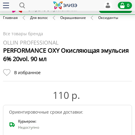
Elize
0
x
Установить
Открыть в приложении
Главная
Для волос
Окрашивание
Оксиданты
Все товары бренда
OLLIN PROFESSIONAL
PERFORMANCE OXY Окисляющая эмульсия
6% 20vol. 90 мл
В избранное
110 р.
Ориентировочные сроки доставки:
Курьером:
Недоступно