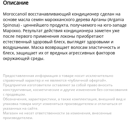
Описание
Moroccanoil восстанавливающий кондиционер сделан на
основе масла семян марокканского дерева Арганы (Argania
Spinosa) - ценнейшего продукта, получаемого на юго-западе
Марокко. Результат действия кондиционера заметен уже
после первого применения локоны приобретают
естественный здоровый блеск, выглядят здоровыми и
воздушными. Маска возвращает волосам эластичность и
блеск, защищает их от вредных агрессивных факторов
окружающей среды.
Предоставленная информация о товаре носит исключительно
справочный характер и не являются «публичной офертой».
Предприятия изготовители оставляют за собой право вносить
конструктивные, косметические и другие изменения без согласования
с продавцом.
Обозначения, характеристики, а также комплектация, внешний вид и
упаковка товара могут изменяться производителем и отличаться от
указанных на сайте.
Магазин не несет ответственности за изменения, внесенные
производителем.