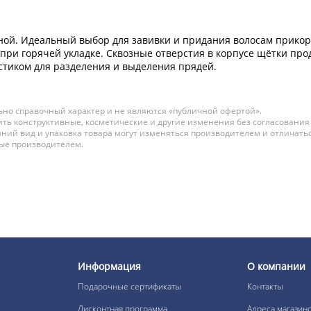
иной. Идеальный выбор для завивки и придания волосам прико
при горячей укладке. Сквозные отверстия в корпусе щётки про
тиком для разделения и выделения прядей.
но справочный характер и не являются «публичной офертой».
ть конструктивные, косметические и другие изменения без согласования
ний вид и упаковка товара могут изменяться производителем и отличатьс
ные производителем.
Информация
О компании
Подарочные сертификаты
Контакты
Дисконтная программа
Адреса магазин