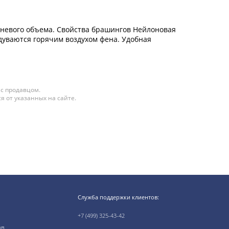
рневого объема. Свойства брашингов Нейлоновая
дуваются горячим воздухом фена. Удобная
 с продавцом.
я от указанных на сайте.
Служба поддержки клиентов:
+7 (499) 325-43-42
ов