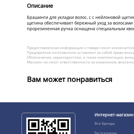
Описание
Брашинги для укладки волос, с с нейлоновой щет
щетина обеспечивает бережный уход за волосами 
прорезиненная ручка оснащена специальным хвос
Предоставленная информация о товаре носит исключитель
Предприятия изготовители оставляют за собой право вноси
Обозначения, характеристики, а также комплектация, внеш
Магазин не несет ответственности за изменения, внесен
Вам может понравиться
Интернет-магазин
Все бренды
Бестселлеры