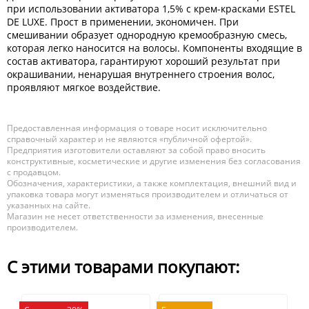
при использовании активатора 1,5% с крем-красками ESTEL
DE LUXE. Прост в применении, экономичен. При
смешивании образует однородную кремообразную смесь,
которая легко наносится на волосы. Компоненты входящие в
состав активатора, гарантируют хороший результат при
окрашивании, ненарушая внутреннего строения волос,
проявляют мягкое воздействие.
Предоставленная информация о товаре носит исключительно
справочный характер и не являются «публичной офертой».
Предприятия изготовители оставляют за собой право вносить
конструктивные, косметические и другие изменения без согласования
с продавцом.
Обозначения, характеристики, а также комплектация, внешний вид и
упаковка товара могут изменяться производителем и отличаться от
указанных на сайте.
Магазин не несет ответственности за изменения, внесенные
производителем.
С этими товарами покупают: