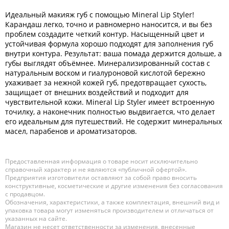
Идеальный макияж губ с помощью Mineral Lip Styler!
Карандаш легко, точно и равномерно наносится, и вы без
проблем создадите четкий контур. Насыщенный цвет и
устойчивая формула хорошо подходят для заполнения губ
внутри контура. Результат: ваша помада держится дольше, а
губы выглядят объёмнее. Минерализированный состав с
натуральным воском и гиалуроновой кислотой бережно
ухаживает за нежной кожей губ, предотвращает сухость,
защищает от внешних воздействий и подходит для
чувствительной кожи. Mineral Lip Styler имеет встроенную
точилку, а наконечник полностью выдвигается, что делает
его идеальным для путешествий. Не содержит минеральных
масел, парабенов и ароматизаторов.
Предоставленная информация о товаре носит исключительно
справочный характер и не являются «публичной офертой».
Предприятия изготовители оставляют за собой право вносить
конструктивные, косметические и другие изменения без согласования
с продавцом.
Обозначения, характеристики, а также комплектация, внешний вид и
упаковка товара могут изменяться производителем и отличаться от
указанных на сайте.
Магазин не несет ответственности за изменения, внесенные