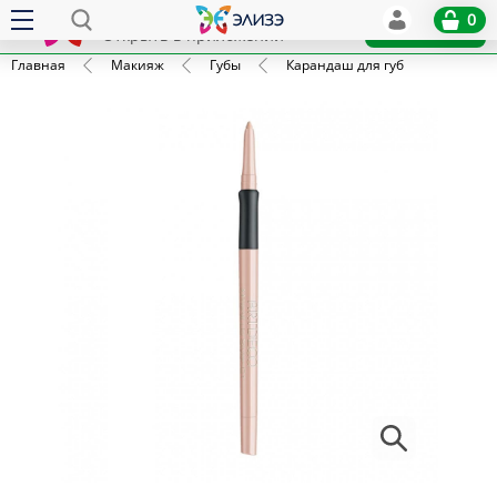
Elize
0
x
Установить
Открыть в приложении
Главная
Макияж
Губы
Карандаш для губ