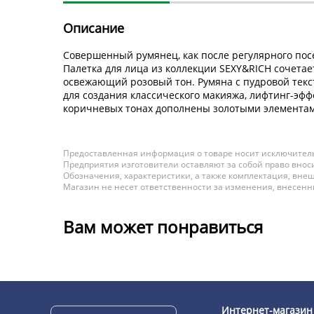
Описание
Совершенный румянец, как после регулярного пос
Палетка для лица из коллекции SEXY&RICH сочета
освежающий розовый тон. Румяна с пудровой текс
для создания классического макияжа, лифтинг-эффек
коричневых тонах дополнены золотыми элемента
Предоставленная информация о товаре носит исключитель
Предприятия изготовители оставляют за собой право вноси
Обозначения, характеристики, а также комплектация, внеш
Магазин не несет ответственности за изменения, внесен
Вам может понравиться
Интернет-магазин