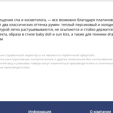
ещения спа и косметолога, — все возможно благодаря платинов
ет два классических оттенка румян: теплый персиковый и холо
турой легко растушевываются, не осыпаются и стойко держатс
та, образа в стиле baby doll и sun kiss, а также для техники d
ми
но справочный характер и не являются «публичной офертой».
ть конструктивные, косметические и другие изменения без согласования
ний вид и упаковка товара могут изменяться производителем и отличатьс
ные производителем.
Информация
О компании