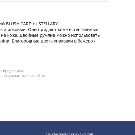
ой BLUSH CARD от STELLARY.
дный розовый. Они придают коже естественный
я на коже. Двойные румяна можно использовать
raping. Благородные цвета упаковки в бежево -
 с продавцом.
я от указанных на сайте.
Служба поддержки клиентов: