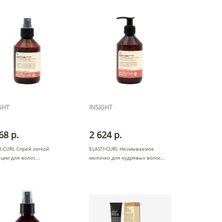
GHT
INSIGHT
68 р.
2 624 р.
I-CURL Спрей легкой
ELASTI-CURL Несмываемое
ции для волос
молочко для кудрявых волос