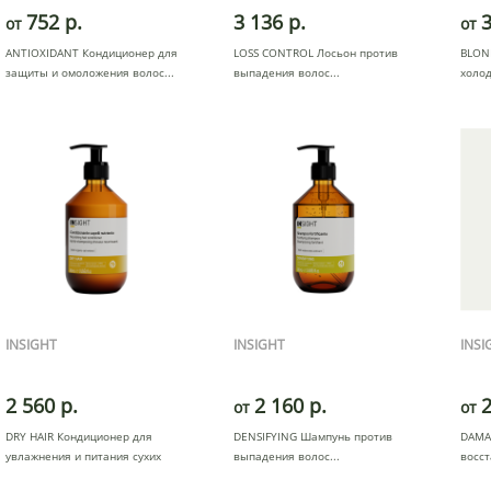
752 р.
3 136 р.
3
от
от
ANTIOXIDANT Кондиционер для
LOSS CONTROL Лосьон против
BLON
защиты и омоложения волос
выпадения волос
холо
INSIGHT
INSIGHT
INSI
2 560 р.
2 160 р.
2
от
от
DRY HAIR Кондиционер для
DENSIFYING Шампунь против
DAMA
увлажнения и питания сухих
выпадения волос
восс
вол
во