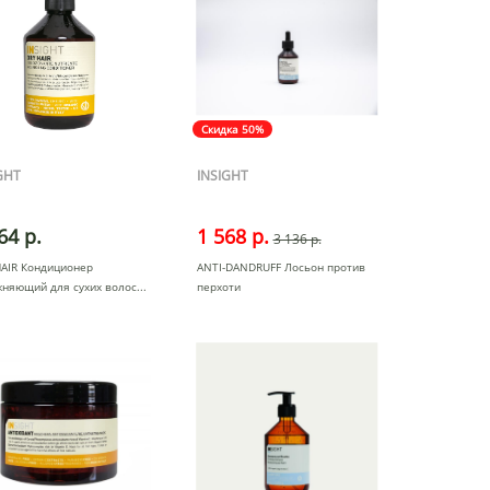
Скидка 50%
GHT
INSIGHT
64 р.
1 568 р.
3 136 р.
HAIR Кондиционер
ANTI-DANDRUFF Лосьон против
жняющий для сухих волос
перхоти