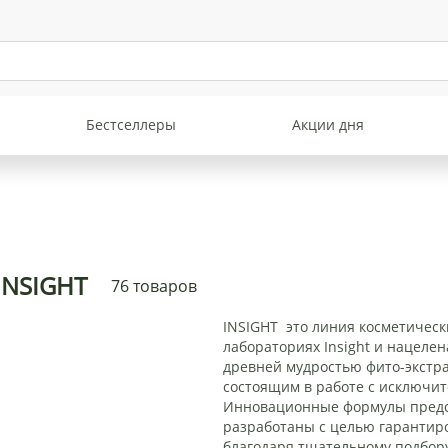
Бестселлеры
Акции дня
INSIGHT
76 товаров
INSIGHT это линия косметическ
лабораториях Insight и нацеле
древней мудростью фито-экстра
состоящим в работе с исключи
Инновационные формулы пред
разработаны с целью гарантиро
благодаря тщательному подбору