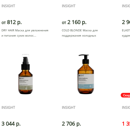
INSIGHT
INSIGHT
INSI
812 р.
2 160 р.
2 9
от
от
DRY HAIR Маска для увлажнения
COLD BLONDE Маска для
ELAST
и питания сухих волос
поддержания холодных
кудр
оттенков
Скид
INSIGHT
INSIGHT
INSI
3 044 р.
2 706 р.
1 3