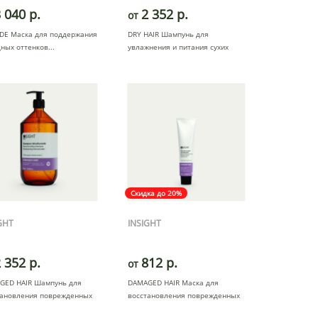
 040 р.
2 352 р.
от
DE Маска для поддержания
DRY HAIR Шампунь для
дных оттенков
увлажнения и питания сухих
волос
Скидка до 20%
GHT
INSIGHT
 352 р.
812 р.
от
GED HAIR Шампунь для
DAMAGED HAIR Маска для
тановления поврежденных
восстановления поврежденных
воло