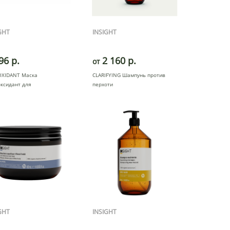
GHT
INSIGHT
96 р.
2 160 р.
от
OXIDANT Маска
CLARIFYING Шампунь против
ксидант для
перхоти
груженных волос
GHT
INSIGHT