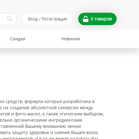
Вход / Регистрация
0
товаров
Скидки
Новинки
их средств, формула которых разработана в
на на создание абсолютной синергии между
ктов и фито-масел, а также этическим выбором,
тельно органическими ингредиентами.
ставленной Вашему вниманию линии
вать защиту здоровья и сияния Ваших волос
 ингредиентов, и в то же время радовать Вас