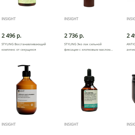
INSIGHT
INSIGHT
INSI
2 496 р.
2 736 р.
2 4
STYLING Восстанавливающий
STYLING Эко лак сильной
ANTI
комплекс от секущихся
фиксации с хлопковым маслом
антио
кончико
пере
INSIGHT
INSIGHT
INSI