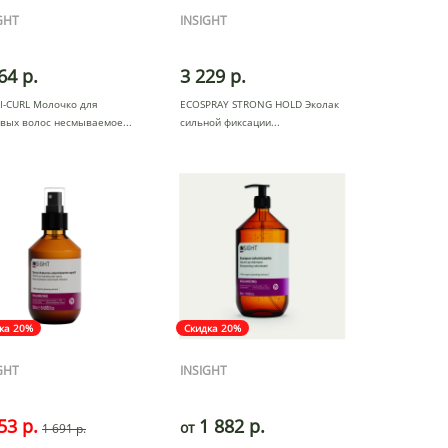
GHT
INSIGHT
64 р.
3 229 р.
I-CURL Молочко для
ECOSPRAY STRONG HOLD Эколак
явых волос несмываемое
сильной фиксации
ка 20%
Скидка 20%
GHT
INSIGHT
53 р.
1 882 р.
от
1 691 р.