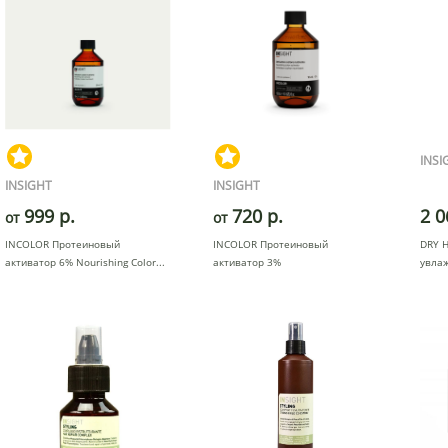
INSI
INSIGHT
INSIGHT
999 р.
720 р.
2 0
от
от
INCOLOR Протеиновый
INCOLOR Протеиновый
DRY 
активатор 6% Nourishing Color
активатор 3%
увла