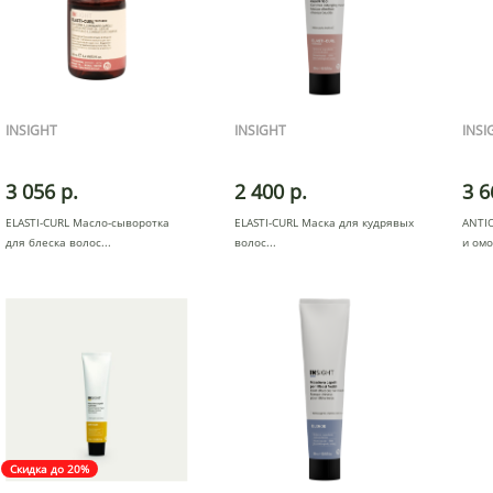
INSIGHT
INSIGHT
INSI
3 056 р.
2 400 р.
3 6
ELASTI-CURL Масло-сыворотка
ELASTI-CURL Маска для кудрявых
ANTI
для блеска волос
волос
и ом
Скидка до 20%