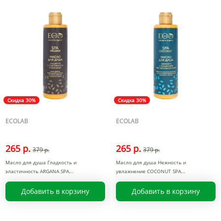
Скидка 30%
Скидка 30%
ECOLAB
ECOLAB
265 р.
265 р.
379 р.
379 р.
Масло для душа Гладкость и
Масло для душа Нежность и
эластичность ARGANA SPA
увлажнение COCONUT SPA
Добавить в корзину
Добавить в корзину