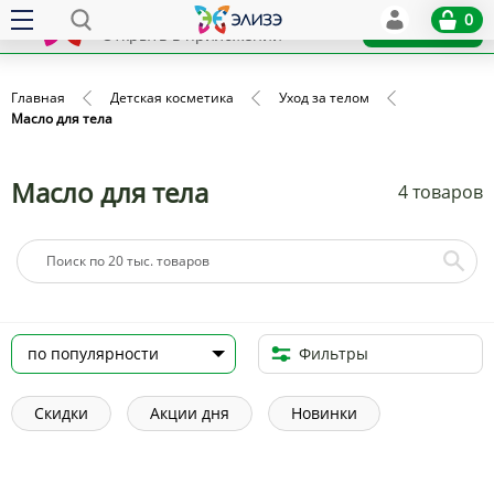
Elize
0
x
Установить
Открыть в приложении
Главная
Детская косметика
Уход за телом
Масло для тела
Масло для тела
4 товаров
Фильтры
Скидки
Акции дня
Новинки