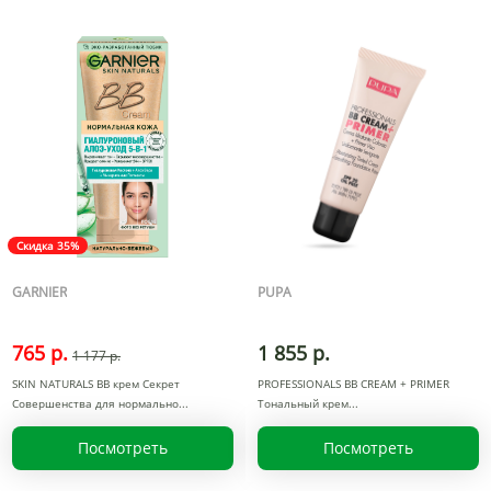
Скидка 35%
GARNIER
PUPA
765 р.
1 855 р.
1 177 р.
SKIN NATURALS BB крем Секрет
PROFESSIONALS BB CREAM + PRIMER
Совершенства для нормально
Тональный крем
Посмотреть
Посмотреть