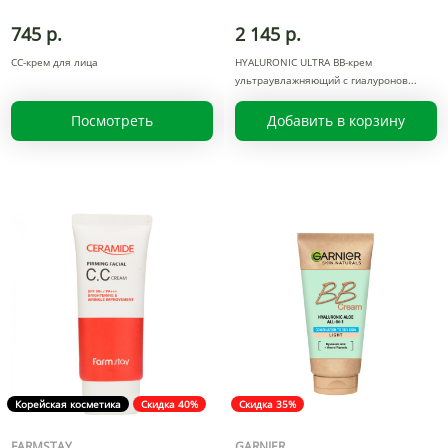
745 р.
2 145 р.
СС-крем для лица
HYALURONIC ULTRA BB-крем
ультраувлажняющий с гиалуронов
Посмотреть
Добавить в корзину
Корейская косметика
Скидка 40%
Скидка 35%
FARMSTAY
GARNIER