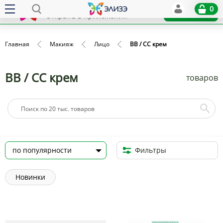
Elize
0
x
Установить
Открыть в приложении
Главная
Макияж
Лицо
BB / CC крем
BB / CC крем
товаров
Фильтры
Новинки