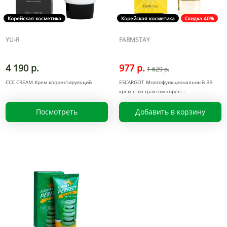
Корейская косметика
Корейская косметика
Скидка 40%
YU-R
FARMSTAY
4 190 р.
977 р.
1 629 р.
CCC CREAM Крем корректирующий
ESCARGOT Многофункциональный BB
крем с экстрактом корле
Посмотреть
Добавить в корзину