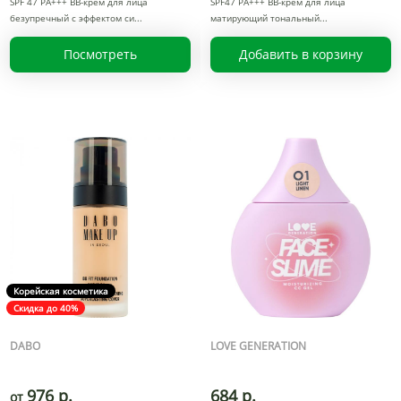
SPF 47 PA+++ BB-крем для лица
SPF47 PA+++ BB-крем для лица
безупречный с эффектом си
матирующий тональный
Посмотреть
Добавить в корзину
Корейская косметика
Скидка до 40%
DABO
LOVE GENERATION
976 р.
684 р.
от