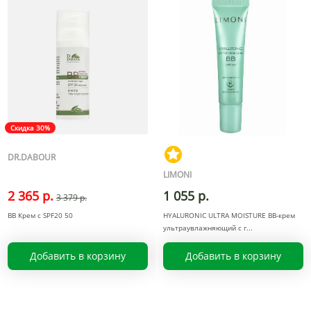
Скидка 30%
DR.DABOUR
LIMONI
2 365 р.
1 055 р.
3 379 р.
BB Крем c SPF20 50
HYALURONIC ULTRA MOISTURE BB-крем
ультраувлажняющий с г
Добавить в корзину
Добавить в корзину