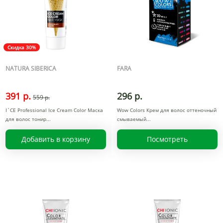
Скидка 30%
NATURA SIBERICA
FARA
391 р.
296 р.
559 р.
I`CE Professional Ice Cream Color Маска
Wow Colors Крем для волос оттеночный
для волос тонир
смываемый
Добавить в корзину
Посмотреть