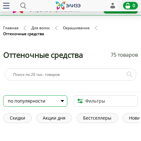
Elize
0
x
Установить
Открыть в приложении
Главная
Для волос
Окрашивание
Оттеночные средства
Оттеночные средства
75 товаров
Фильтры
Скидки
Акции дня
Бестселлеры
Нови