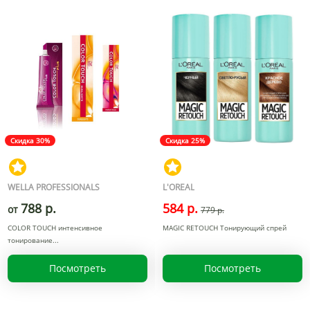
Скидка 30%
Скидка 25%
WELLA PROFESSIONALS
L'OREAL
788 р.
584 р.
от
779 р.
COLOR TOUCH интенсивное
MAGIC RETOUCH Тонирующий спрей
тонирование
Посмотреть
Посмотреть