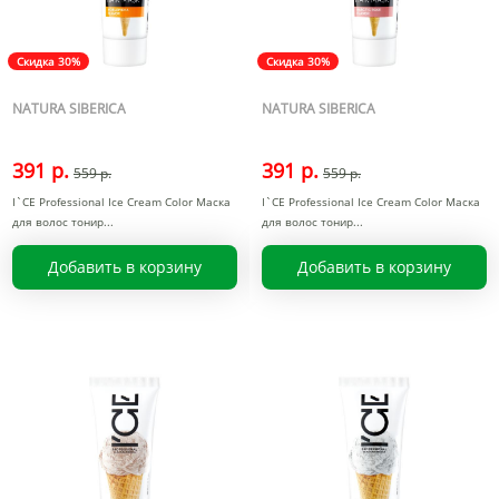
Скидка 30%
Скидка 30%
NATURA SIBERICA
NATURA SIBERICA
391 р.
391 р.
559 р.
559 р.
I`CE Professional Ice Cream Color Маска
I`CE Professional Ice Cream Color Маска
для волос тонир
для волос тонир
Добавить в корзину
Добавить в корзину