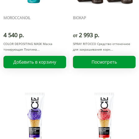
MOROCCANOIL
BIOKAP
4 540 р.
2 993 р.
от
COLOR DEPOSITING MASK Маска
SPRAY RITOCCO Средство оттеночное
тонирующая Платина
для закрашивания корн
Добавить в корзину
Посмотреть