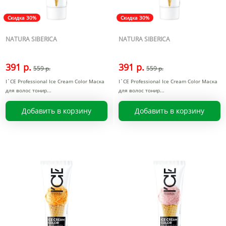
Скидка 30%
Скидка 30%
NATURA SIBERICA
NATURA SIBERICA
391 р.
391 р.
559 р.
559 р.
I`CE Professional Ice Cream Color Маска
I`CE Professional Ice Cream Color Маска
для волос тонир
для волос тонир
Добавить в корзину
Добавить в корзину