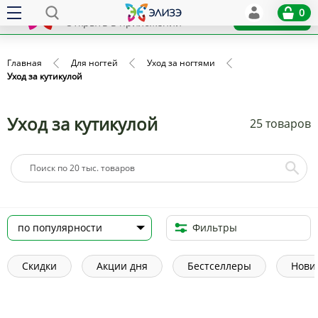
Elize
0
x
Установить
Открыть в приложении
Главная
Для ногтей
Уход за ногтями
Уход за кутикулой
Уход за кутикулой
25 товаров
Фильтры
Скидки
Акции дня
Бестселлеры
Нови