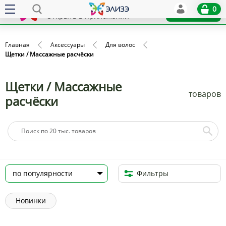
Elize
0
x
Установить
Открыть в приложении
Главная
Аксессуары
Для волос
Щетки / Массажные расчёски
Щетки / Массажные
товаров
расчёски
Фильтры
Новинки