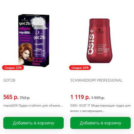
Скидка 25%
Скидка 30%
GOT2B
SCHWARZKOPF PROFESSIONAL
565 р.
1 119 р.
753 р.
1 599 р.
пороШОК Пудра-стайлинг для объема
OSIS+ DUST IT Моделирующая пудра для
волос с матирующим
Добавить в корзину
Добавить в корзину