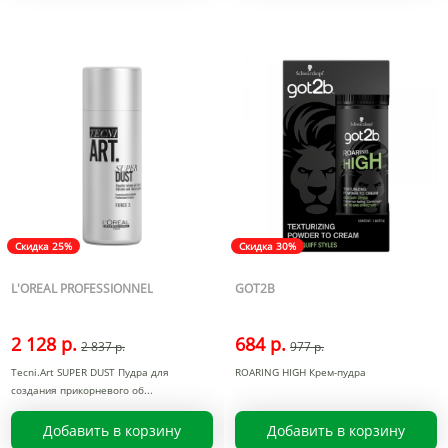
Скидка 25%
Скидка 30%
L'OREAL PROFESSIONNEL
GOT2B
2 128 р.
684 р.
2 837 р.
977 р.
Tecni.Art SUPER DUST Пудра для
ROARING HIGH Крем-пудра
создания прикорневого об
Добавить в корзину
Добавить в корзину