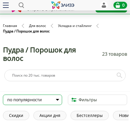
Elize
0
x
Установить
Открыть в приложении
Главная
Для волос
Укладка и стайлинг
Пудра / Порошок для волос
Пудра / Порошок для
23 товаров
волос
Фильтры
Скидки
Акции дня
Бестселлеры
Нови