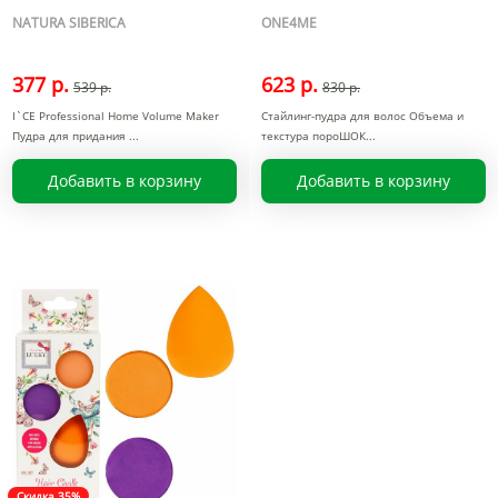
NATURA SIBERICA
ONE4ME
377 р.
623 р.
539 р.
830 р.
I`CE Professional Home Volume Maker
Cтайлинг-пудра для волос Объема и
Пудра для придания
текстура пороШОК
Добавить в корзину
Добавить в корзину
Скидка 35%