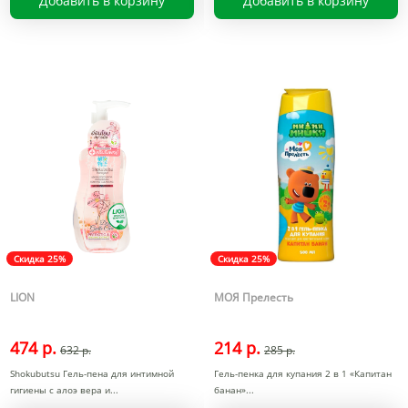
Добавить в корзину
Добавить в корзину
Скидка 25%
Скидка 25%
LION
МОЯ Прелесть
474 р.
214 р.
632 р.
285 р.
Shokubutsu Гель-пена для интимной
Гель-пенка для купания 2 в 1 «Капитан
гигиены с алоэ вера и
банан»