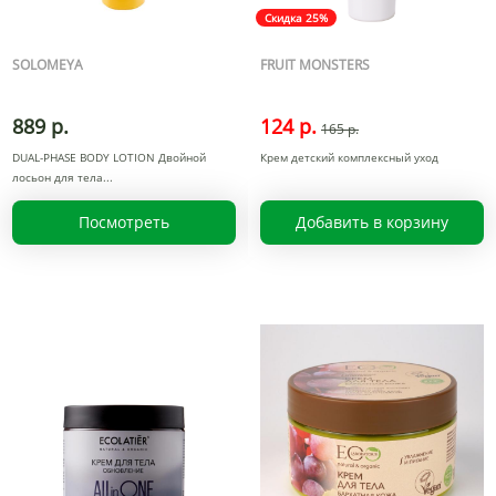
Скидка 25%
SOLOMEYA
FRUIT MONSTERS
889 р.
124 р.
165 р.
DUAL-PHASE BODY LOTION Двойной
Крем детский комплексный уход
лосьон для тела
Посмотреть
Добавить в корзину