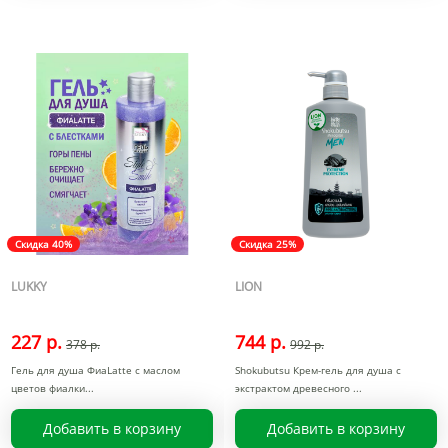
Скидка 40%
Скидка 25%
LUKKY
LION
227 р.
744 р.
378 р.
992 р.
Гель для душа ФиаLatte с маслом
Shokubutsu Крем-гель для душа с
цветов фиалки
экстрактом древесного
Добавить в корзину
Добавить в корзину