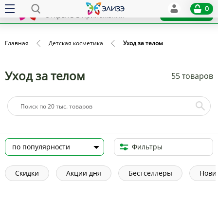
Elize
0
x
Установить
Открыть в приложении
Главная
Детская косметика
Уход за телом
Уход за телом
55 товаров
Фильтры
Скидки
Акции дня
Бестселлеры
Нови