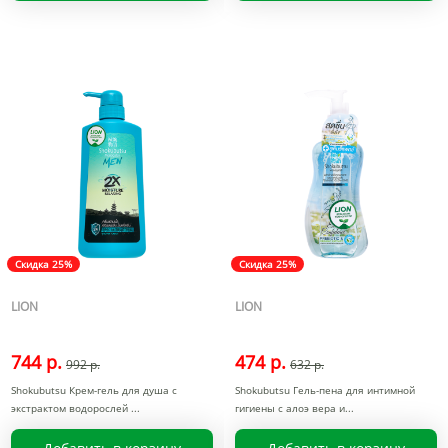
Скидка 25%
Скидка 25%
LION
LION
744 р.
474 р.
992 р.
632 р.
Shokubutsu Крем-гель для душа с
Shokubutsu Гель-пена для интимной
экстрактом водорослей
гигиены с алоэ вера и