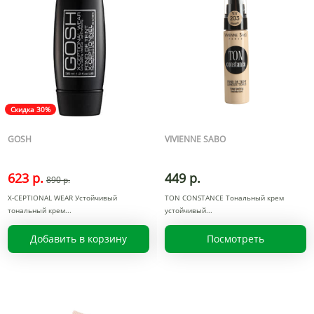
Скидка 30%
GOSH
VIVIENNE SABO
623 р.
449 р.
890 р.
X-CEPTIONAL WEAR Устойчивый
TON CONSTANCE Тональный крем
тональный крем
устойчивый
Добавить в корзину
Посмотреть