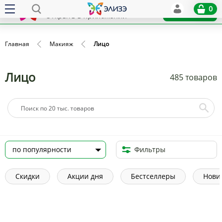
Elize
0
x
Установить
Открыть в приложении
Главная
Макияж
Лицо
Лицо
485 товаров
Фильтры
Скидки
Акции дня
Бестселлеры
Нови