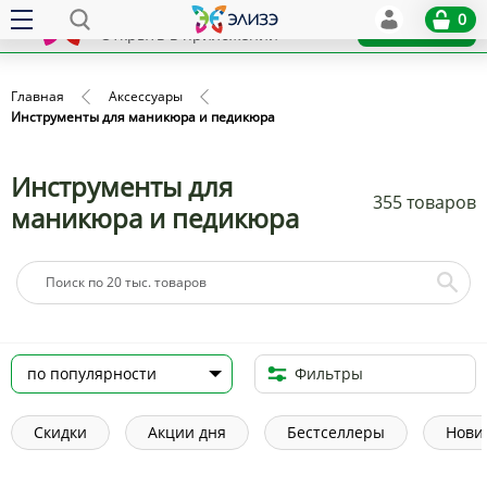
Elize
0
x
Установить
Открыть в приложении
Главная
Аксессуары
Инструменты для маникюра и педикюра
Инструменты для
355 товаров
маникюра и педикюра
Фильтры
Скидки
Акции дня
Бестселлеры
Нови