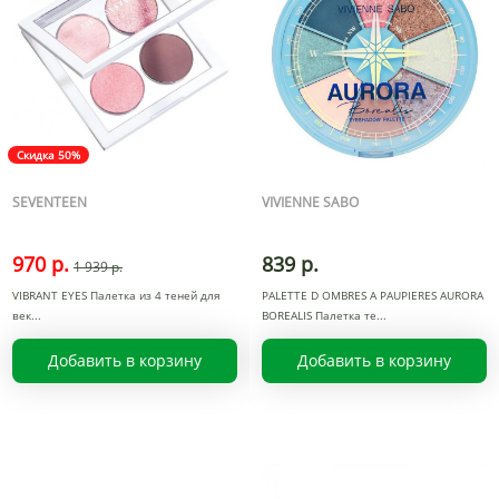
Скидка 50%
SEVENTEEN
VIVIENNE SABO
970 р.
839 р.
1 939 р.
VIBRANT EYES Палетка из 4 теней для
PALETTE D OMBRES A PAUPIERES AURORA
век
BOREALIS Палетка те
Добавить в корзину
Добавить в корзину