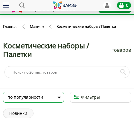
Elize
0
x
Установить
Открыть в приложении
Главная
Макияж
Косметические наборы / Палетки
Косметические наборы /
товаров
Палетки
Фильтры
Новинки