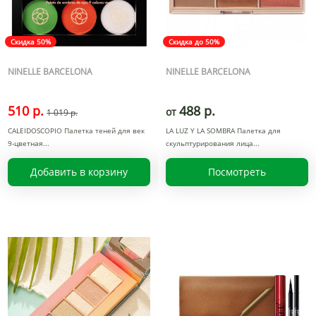
Скидка 50%
Скидка до 50%
NINELLE BARCELONA
NINELLE BARCELONA
510 р.
488 р.
от
1 019 р.
CALEIDOSCOPIO Палетка теней для век
LA LUZ Y LA SOMBRA Палетка для
9-цветная
скульптурирования лица
Добавить в корзину
Посмотреть