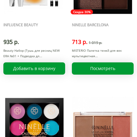
Скидка 30%
INFLUENCE BEAUTY
NINELLE BARCELONA
935 р.
713 р.
1 019 р.
Beauty Набор (Тушь для ресниц NEW
MISTERIO Палетка теней для век
ERA №01 + Подводка дл
мультицветная
Добавить в корзину
Посмотреть