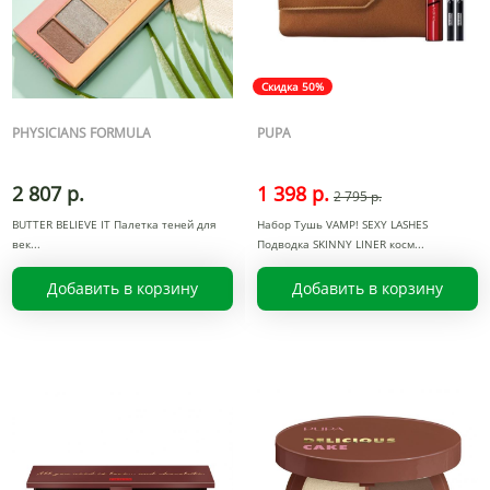
Скидка 50%
PHYSICIANS FORMULA
PUPA
2 807 р.
1 398 р.
2 795 р.
BUTTER BELIEVE IT Палетка теней для
Набор Тушь VAMP! SEXY LASHES
век
Подводка SKINNY LINER косм
Добавить в корзину
Добавить в корзину