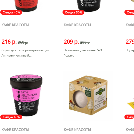
Скидка 40%
Скидка 30%
Скид
КАФЕ КРАСОТЫ
КАФЕ КРАСОТЫ
КАФ
216 р.
209 р.
279
360 р.
299 р.
Скраб для тела разогревающий
Пена-желе для ванны SPA
Пода
Антицеллюлитный
Релакс
Скидка 40%
Скид
КАФЕ КРАСОТЫ
КАФЕ КРАСОТЫ
КАФ