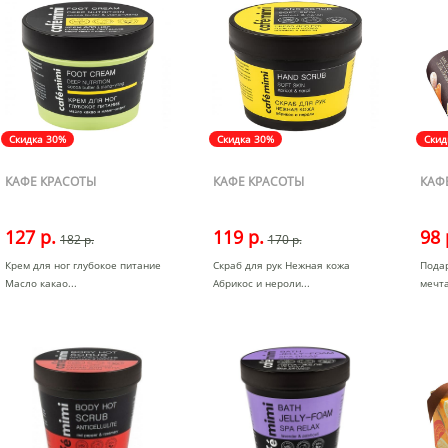
Скидка 30%
Скидка 30%
Скид
КАФЕ КРАСОТЫ
КАФЕ КРАСОТЫ
КАФ
127 р.
119 р.
98 
182 р.
170 р.
Крем для ног глубокое питание
Скраб для рук Нежная кожа
Пода
Масло какао
Абрикос и нероли
мечт