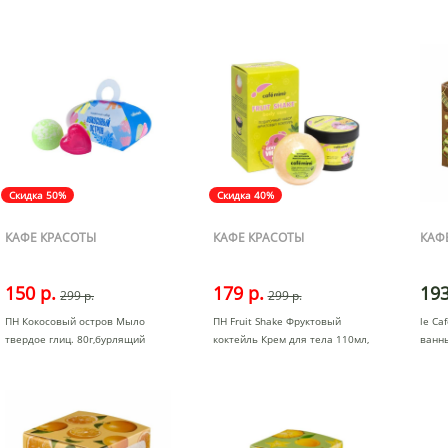
манго+ми
шар
Скидка 50%
Скидка 40%
КАФЕ КРАСОТЫ
КАФЕ КРАСОТЫ
КАФ
150 р.
179 р.
193
299 р.
299 р.
ПН Кокосовый остров Мыло
ПН Fruit Shake Фруктовый
le Ca
твердое глиц. 80г,бурлящий
коктейль Крем для тела 110мл,
ванн
шар