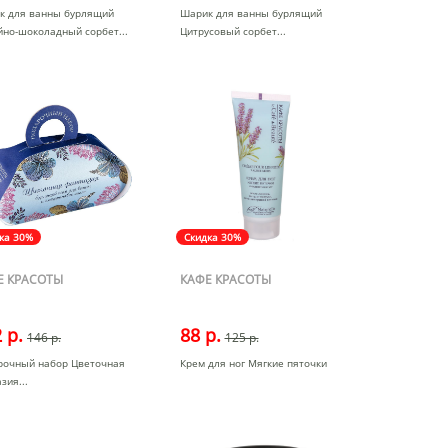
к для ванны бурлящий
Шарик для ванны бурлящий
йно-шоколадный сорбет
Цитрусовый сорбет
ка 30%
Скидка 30%
Е КРАСОТЫ
КАФЕ КРАСОТЫ
 р.
88 р.
146 р.
125 р.
рочный набор Цветочная
Крем для ног Мягкие пяточки
азия