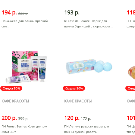
194 р.
193 р.
118
323 р.
Пена-желе для ванны Крепкий
le Cafe de Beaute Шарик для
ПН Fi
сон
ванны бурлящий с сюрпризом
шипу
Скидка 50%
Скидка 30%
Скид
КАФЕ КРАСОТЫ
КАФЕ КРАСОТЫ
КАФ
200 р.
120 р.
101
399 р.
172 р.
ПН Forest Berries Крем для рук
ПН Летние радости шары для
ПН Ц
30мл 3шт
ванны ручной работы
тверд