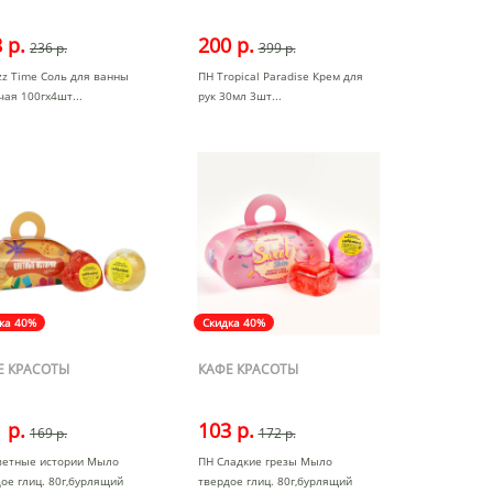
 р.
200 р.
236 р.
399 р.
zz Time Соль для ванны
ПН Tropical Paradise Крем для
чая 100гх4шт
рук 30мл 3шт
ка 40%
Скидка 40%
Е КРАСОТЫ
КАФЕ КРАСОТЫ
 р.
103 р.
169 р.
172 р.
ветные истории Мыло
ПН Сладкие грезы Мыло
ое глиц. 80г,бурлящий
твердое глиц. 80г,бурлящий