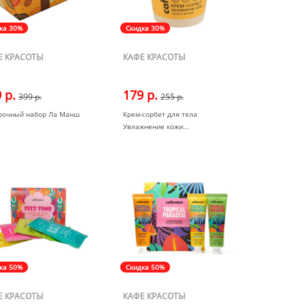
ка 30%
Скидка 30%
Е КРАСОТЫ
КАФЕ КРАСОТЫ
 р.
179 р.
399 р.
255 р.
рочный набор Ла Манш
Крем-сорбет для тела
Увлажнение кожи
ка 50%
Скидка 50%
Е КРАСОТЫ
КАФЕ КРАСОТЫ