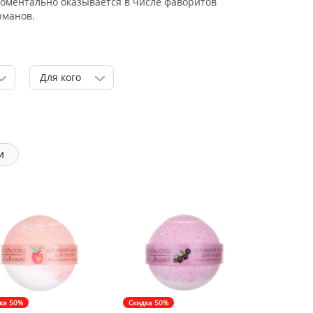
моментально оказывается в числе фаворитов
рманов.
Для кого
и
ка 50%
Скидка 50%