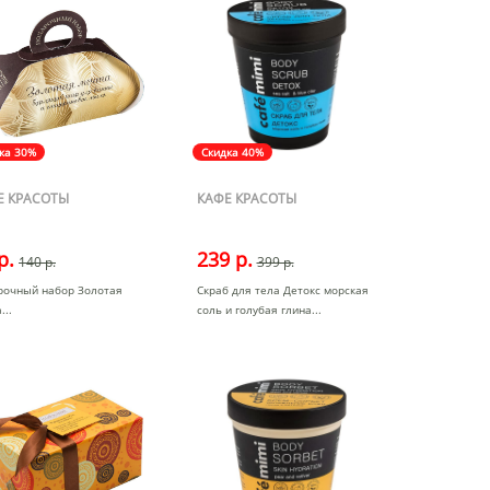
ка 30%
Скидка 40%
Е КРАСОТЫ
КАФЕ КРАСОТЫ
р.
239 р.
140 р.
399 р.
рочный набор Золотая
Скраб для тела Детокс морская
а
соль и голубая глина