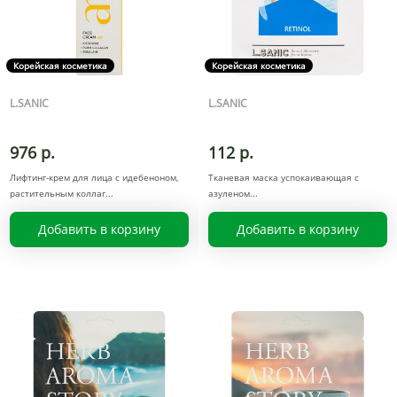
Корейская косметика
Корейская косметика
L.SANIC
L.SANIC
976 р.
112 р.
Лифтинг-крем для лица с идебеноном,
Тканевая маска успокаивающая с
растительным коллаг
азуленом
Добавить в корзину
Добавить в корзину