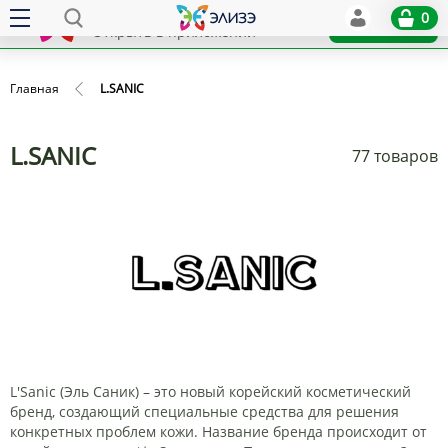
Elize
0
x
Установить
Открыть в приложении
Главная
L.SANIC
L.SANIC
77 товаров
L'Sanic (Эль Саник) – это новый корейский косметический
бренд, создающий специальные средства для решения
конкретных проблем кожи. Название бренда происходит от