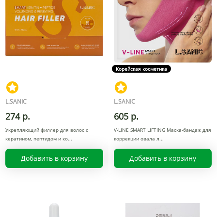
Корейская косметика
L.SANIC
L.SANIC
274 р.
605 р.
Укрепляющий филлер для волос с
V-LINE SMART LIFTING Маска-бандаж для
кератином, пептидом и ко
коррекции овала л
Добавить в корзину
Добавить в корзину