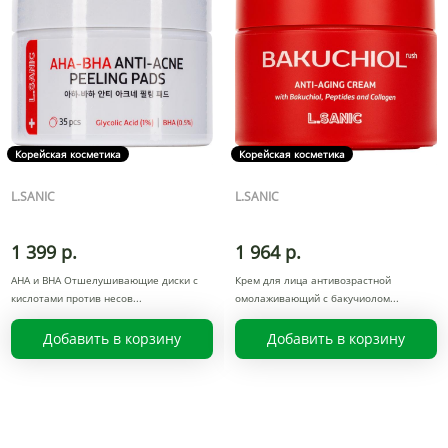
Корейская косметика
Корейская косметика
L.SANIC
L.SANIC
1 399 р.
1 964 р.
AHA и BHA Отшелушивающие диски с
Крем для лица антивозрастной
кислотами против несов
омолаживающий с бакучиолом
Добавить в корзину
Добавить в корзину