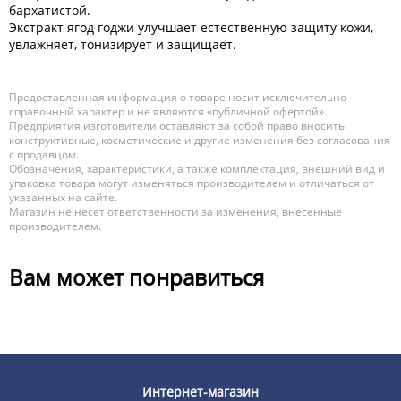
бархатистой.
Экстракт ягод годжи улучшает естественную защиту кожи,
увлажняет, тонизирует и защищает.
Предоставленная информация о товаре носит исключительно
справочный характер и не являются «публичной офертой».
Предприятия изготовители оставляют за собой право вносить
конструктивные, косметические и другие изменения без согласования
с продавцом.
Обозначения, характеристики, а также комплектация, внешний вид и
упаковка товара могут изменяться производителем и отличаться от
указанных на сайте.
Магазин не несет ответственности за изменения, внесенные
производителем.
Вам может понравиться
Интернет-магазин