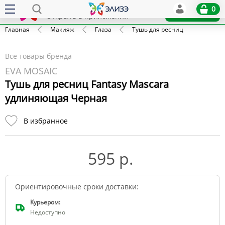
Elize
0
x
Установить
Открыть в приложении
Главная
Макияж
Глаза
Тушь для ресниц
Все товары бренда
EVA MOSAIC
Тушь для ресниц Fantasy Mascara
удлиняющая Черная
В избранное
595 р.
Ориентировочные сроки доставки:
Курьером:
Недоступно