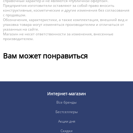
справочный характер и не являются «публичной офертой».
Предприятия изготовители оставляют за собой право вносить
конструктивные, косметические и другие изменения без согласования
с продавцом.
Обозначения, характеристики, а также комплектация, внешний вид и
упаковка товара могут изменяться производителем и отличаться от
указанных на сайте.
Магазин не несет ответственности за изменения, внесенные
производителем.
Вам может понравиться
Интернет-магазин
Все бренды
Бестселлеры
Акции дня
Скидки