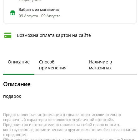
Забрать из магазина:
09 Августа - 09 Августа
Возможна оплата картой на сайте
Описание
Способ
Наличие в
применения
магазинах
Описание
подарок
Предоставленная информация о товаре носит исключительно
справочный характер и не являются «публичной офертой».
Предприятия изготовители оставляют за собой право вносить
конструктивные, косметические и другие изменения без согласования
с продавцом.
Обозначения, характеристики, а также комплектация, внешний вид и