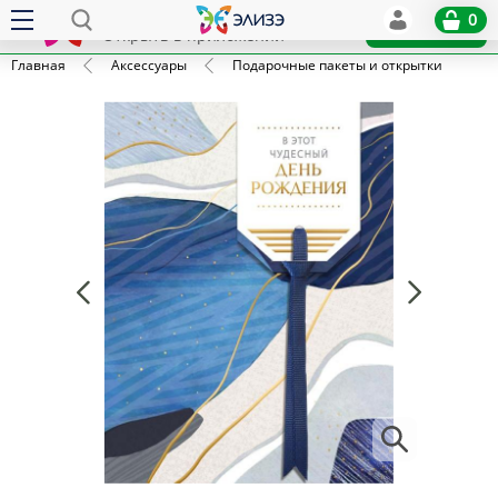
Elize
0
x
Установить
Открыть в приложении
Главная
Аксессуары
Подарочные пакеты и открытки