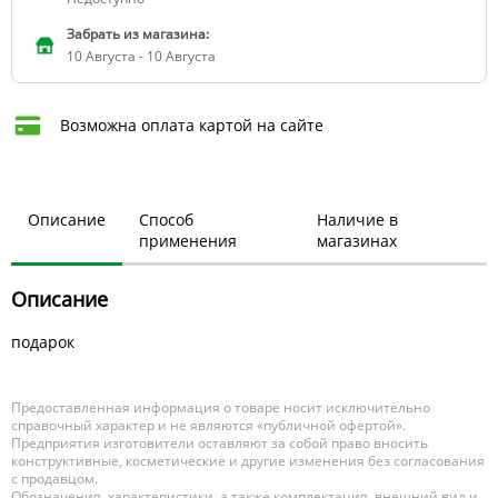
Забрать из магазина:
10 Августа - 10 Августа
Возможна оплата картой на сайте
Описание
Способ
Наличие в
применения
магазинах
Описание
подарок
Предоставленная информация о товаре носит исключительно
справочный характер и не являются «публичной офертой».
Предприятия изготовители оставляют за собой право вносить
конструктивные, косметические и другие изменения без согласования
с продавцом.
Обозначения, характеристики, а также комплектация, внешний вид и