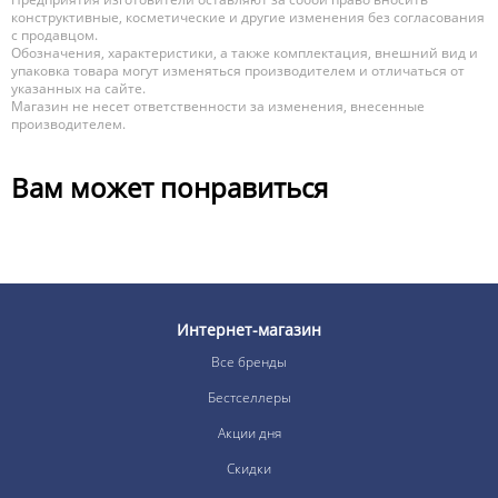
конструктивные, косметические и другие изменения без согласования
с продавцом.
Обозначения, характеристики, а также комплектация, внешний вид и
упаковка товара могут изменяться производителем и отличаться от
указанных на сайте.
Магазин не несет ответственности за изменения, внесенные
производителем.
Вам может понравиться
Интернет-магазин
Все бренды
Бестселлеры
Акции дня
Скидки