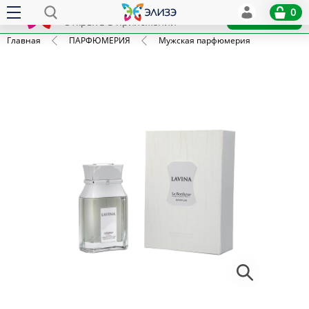
Elize
0
x
Установить
Открыть в приложении
Главная
ПАРФЮМЕРИЯ
Мужская парфюмерия