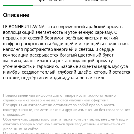
Описание
LE BONHEUR LAVINA - это современный арабский аромат,
воплощающий элегантность и утонченную харизму. С
первых нот свежий бергамот, зелёные листья и лёгкий
шафран раскрываются бодрящей и искрящейся свежестью,
наполняя пространство энергией и светом. В сердце
композиции раскрывается богатый цветочный букет
жасмина, иланг-иланга и розы, придающий аромату
утонченность и гармонию. Базовые акценты кедра, мускуса
и амбры создают тёплый, глубокий шлейф, который остаётся
на коже, подчёркивая индивидуальность и стиль
Предоставленная информация о товаре носит исключительно
справочный характер и не являются «публичной офертой».
Предприятия изготовители оставляют за собой право вносить
конструктивные, косметические и другие изменения без согласования
с продавцом.
Обозначения, характеристики, а также комплектация, внешний вид и
упаковка товара могут изменяться производителем и отличаться от
указанных на сайте.
Магазин не несет ответственности за изменения, внесенные