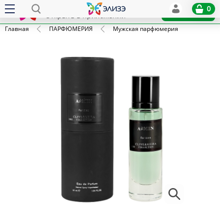
Elize
0
x
Установить
Открыть в приложении
Главная
ПАРФЮМЕРИЯ
Мужская парфюмерия