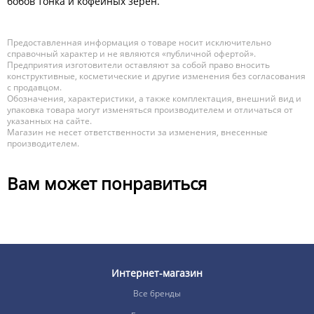
бобов тонка и кофейных зерен.
Предоставленная информация о товаре носит исключительно
справочный характер и не являются «публичной офертой».
Предприятия изготовители оставляют за собой право вносить
конструктивные, косметические и другие изменения без согласования
с продавцом.
Обозначения, характеристики, а также комплектация, внешний вид и
упаковка товара могут изменяться производителем и отличаться от
указанных на сайте.
Магазин не несет ответственности за изменения, внесенные
производителем.
Вам может понравиться
Интернет-магазин
Все бренды