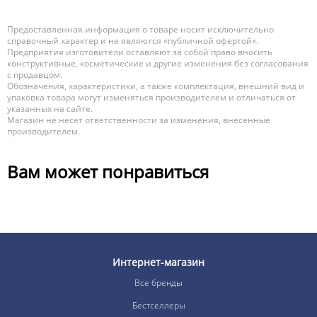
Предоставленная информация о товаре носит исключительно
справочный характер и не являются «публичной офертой».
Предприятия изготовители оставляют за собой право вносить
конструктивные, косметические и другие изменения без согласования
с продавцом.
Обозначения, характеристики, а также комплектация, внешний вид и
упаковка товара могут изменяться производителем и отличаться от
указанных на сайте.
Магазин не несет ответственности за изменения, внесенные
производителем.
Вам может понравиться
Интернет-магазин
Все бренды
Бестселлеры