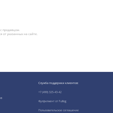
 с продавцом.
я от указанных на сайте.
Служба поддержки клиентов:
+7 (499) 325-43-42
ов
Фулфилмент от Fulllog
Пользовательское соглашение