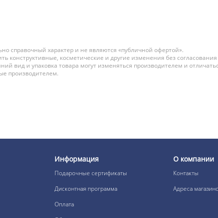
но справочный характер и не являются «публичной офертой».
ть конструктивные, косметические и другие изменения без согласования
ний вид и упаковка товара могут изменяться производителем и отличатьс
ные производителем.
Информация
О компании
Подарочные сертификаты
Контакты
Дисконтная программа
Адреса магазин
Оплата