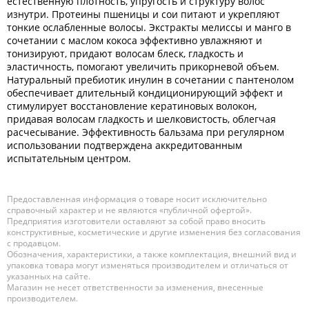
естественную плотность, упругость и структуру волос
изнутри. Протеины пшеницы и сои питают и укрепляют
тонкие ослабленные волосы. Экстракты мелиссы и манго в
сочетании с маслом кокоса эффективно увлажняют и
тонизируют, придают волосам блеск, гладкость и
эластичность, помогают увеличить прикорневой объем.
Натуральный пребиотик инулин в сочетании с пантенолом
обеспечивает длительный кондиционирующий эффект и
стимулирует восстановление кератиновых волокон,
придавая волосам гладкость и шелковистость, облегчая
расчесывание. Эффективность бальзама при регулярном
использовании подтверждена аккредитованным
испытательным центром.
Предоставленная информация о товаре носит исключительно
справочный характер и не являются «публичной офертой».
Предприятия изготовители оставляют за собой право вносить
конструктивные, косметические и другие изменения без согласования
с продавцом.
Обозначения, характеристики, а также комплектация, внешний вид и
упаковка товара могут изменяться производителем и отличаться от
указанных на сайте.
Магазин не несет ответственности за изменения, внесенные
производителем.