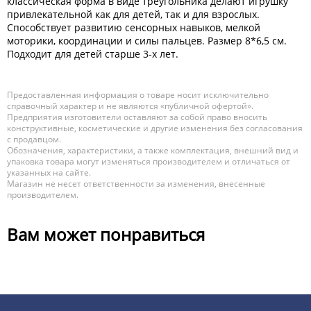
классическая форма в виде треугольника делают игрушку
привлекательной как для детей, так и для взрослых.
Способствует развитию сенсорных навыков, мелкой
моторики, координации и силы пальцев. Размер 8*6,5 см.
Подходит для детей старше 3-х лет.
Предоставленная информация о товаре носит исключительно
справочный характер и не являются «публичной офертой».
Предприятия изготовители оставляют за собой право вносить
конструктивные, косметические и другие изменения без согласования
с продавцом.
Обозначения, характеристики, а также комплектация, внешний вид и
упаковка товара могут изменяться производителем и отличаться от
указанных на сайте.
Магазин не несет ответственности за изменения, внесенные
производителем.
Вам может понравиться