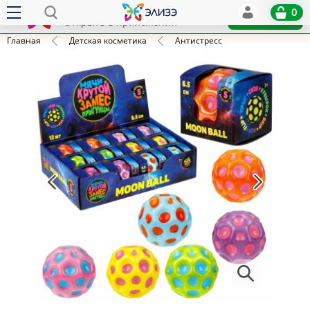
Elize
0
x
Установить
Открыть в приложении
Главная
Детская косметика
Антистресс