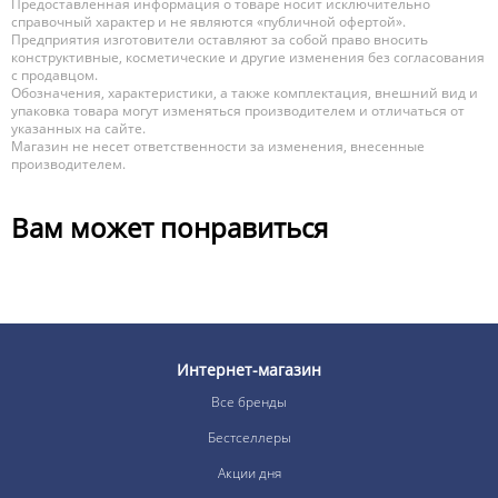
Предоставленная информация о товаре носит исключительно
справочный характер и не являются «публичной офертой».
Предприятия изготовители оставляют за собой право вносить
конструктивные, косметические и другие изменения без согласования
с продавцом.
Обозначения, характеристики, а также комплектация, внешний вид и
упаковка товара могут изменяться производителем и отличаться от
указанных на сайте.
Магазин не несет ответственности за изменения, внесенные
производителем.
Вам может понравиться
Интернет-магазин
Все бренды
Бестселлеры
Акции дня