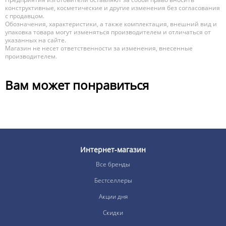
конструктивные, косметические и другие изменения без согласования
с продавцом.
Обозначения, характеристики, а также комплектация, внешний вид и
упаковка товара могут изменяться производителем и отличаться от
указанных на сайте.
Магазин не несет ответственности за изменения, внесенные
производителем.
Вам может понравиться
Интернет-магазин
Все бренды
Бестселлеры
Акции дня
Скидки