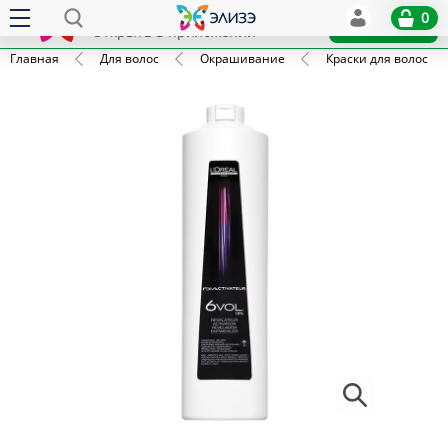
Elize
0
x
Установить
Открыть в приложении
Главная
Для волос
Окрашивание
Краски для волос