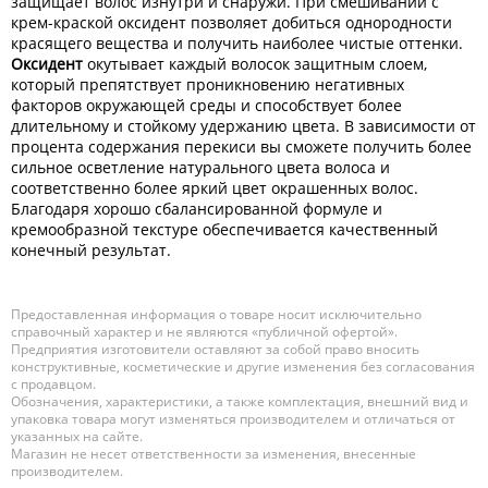
защищает волос изнутри и снаружи. При смешивании с
крем-краской оксидент позволяет добиться однородности
красящего вещества и получить наиболее чистые оттенки.
Оксидент
окутывает каждый волосок защитным слоем,
который препятствует проникновению негативных
факторов окружающей среды и способствует более
длительному и стойкому удержанию цвета. В зависимости от
процента содержания перекиси вы сможете получить более
сильное осветление натурального цвета волоса и
соответственно более яркий цвет окрашенных волос.
Благодаря хорошо сбалансированной формуле и
кремообразной текстуре обеспечивается качественный
конечный результат.
Предоставленная информация о товаре носит исключительно
справочный характер и не являются «публичной офертой».
Предприятия изготовители оставляют за собой право вносить
конструктивные, косметические и другие изменения без согласования
с продавцом.
Обозначения, характеристики, а также комплектация, внешний вид и
упаковка товара могут изменяться производителем и отличаться от
указанных на сайте.
Магазин не несет ответственности за изменения, внесенные
производителем.