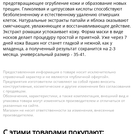
предотвращающее огрубление кожи и образование новых
трещин. Гликолевая и цитрусовая кислоты способствуют
безболезненному и естественному удалению отмерших
клеток. Натуральные экстракты папайи и яблока оказывают
смягчающее, увлажняющее и восстанавливающее действие.
Экстракт ромашки успокаивает кожу. Форма маски в виде
носков делает процедуру простой и приятной. Уже через 7
дней кожа Ваших ног станет гладкой и нежной, как у
младенца, а полученный результат сохранится на 2-3
месяца. универсальный размер - 35-41.
Предоставленная информация о товаре носит исключительно
справочный характер и не являются «публичной офертой».
Предприятия изготовители оставляют за собой право вносить
конструктивные, косметические и другие изменения без согласования
с продавцом.
Обозначения, характеристики, а также комплектация, внешний вид и
упаковка товара могут изменяться производителем и отличаться от
указанных на сайте.
Магазин не несет ответственности за изменения, внесенные
производителем.
С этими товарами покупают: