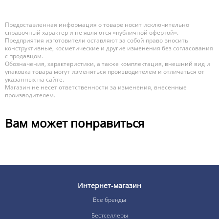
Предоставленная информация о товаре носит исключительно
справочный характер и не являются «публичной офертой».
Предприятия изготовители оставляют за собой право вносить
конструктивные, косметические и другие изменения без согласования
с продавцом.
Обозначения, характеристики, а также комплектация, внешний вид и
упаковка товара могут изменяться производителем и отличаться от
указанных на сайте.
Магазин не несет ответственности за изменения, внесенные
производителем.
Вам может понравиться
Интернет-магазин
Все бренды
Бестселлеры