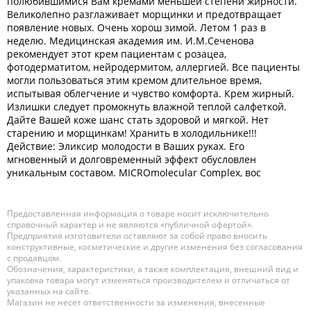
полюбившимися Вам кремами меньшей степени жирности.
Великолепно разглаживает морщинки и предотвращает
появление новых. Очень хорош зимой. Летом 1 раз в
неделю. Медицинская академия им. И.М.Сеченова
рекомендует этот крем пациентам с розацеа,
фотодерматитом, нейродермитом, аллергией. Все пациенты
могли пользоваться этим кремом длительное время,
испытывая облегчение и чувство комфорта. Крем жирный.
Излишки следует промокнуть влажной теплой салфеткой.
Дайте Вашей коже шанс стать здоровой и мягкой. Нет
старению и морщинкам! Хранить в холодильнике!!!
Действие: Эликсир молодости в Ваших руках. Его
мгновенный и долговременный эффект обусловлен
уникальным составом. MICROmolecular Complex, вос
Предоставленная информация о товаре носит исключительно
справочный характер и не являются «публичной офертой».
Предприятия изготовители оставляют за собой право вносить
конструктивные, косметические и другие изменения без согласования
с продавцом.
Обозначения, характеристики, а также комплектация, внешний вид и
упаковка товара могут изменяться производителем и отличаться от
указанных на сайте.
Магазин не несет ответственности за изменения, внесенные